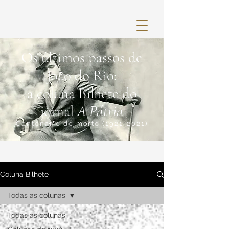
Os últimos passos de
João do Rio:
a coluna Bilhete do
jornal
A Pátria
Centenário de morte
(1921-2021)
Coluna Bilhete
Todas as colunas
Todas as colunas