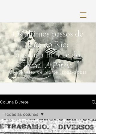
Os últimos passos de
João do Rio:
a coluna Bilhete do
jornal
A Pátria
Centenário de morte
(1921-2021)
Coluna Bilhete
Todas as colunas
Todas as colunas