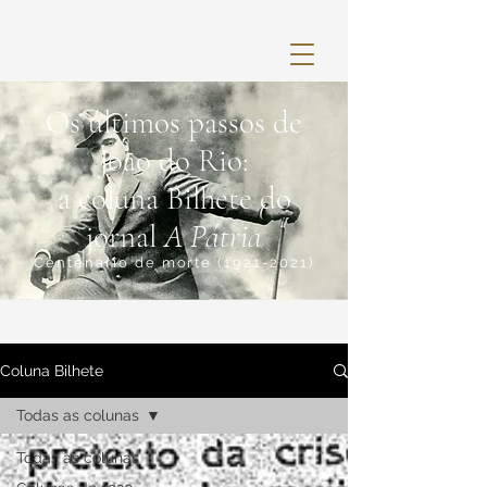
Os últimos passos de
João do Rio:
a coluna Bilhete do
jornal
A Pátria
Centenário de morte
(1921-2021)
Coluna Bilhete
Todas as colunas
Todas as colunas