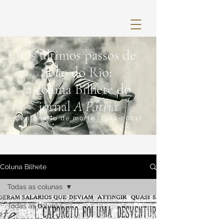
Os últimos passos de
João do Rio:
a coluna Bilhete do
jornal
A Pátria
Centenário de morte
(1921-2021)
Coluna Bilhete
Todas as colunas
Todas as colunas