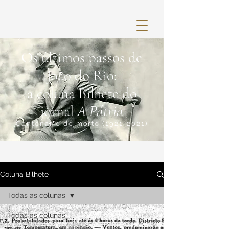
Os últimos passos de
João do Rio:
a coluna Bilhete do
jornal
A Pátria
Centenário de morte
(1921-2021)
Coluna Bilhete
Todas as colunas
Todas as colunas