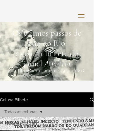
Os últimos passos de
João do Rio:
a coluna Bilhete do
jornal
A Pátria
Centenário de morte
(1921-2021)
Coluna Bilhete
Todas as colunas
Todas as colunas