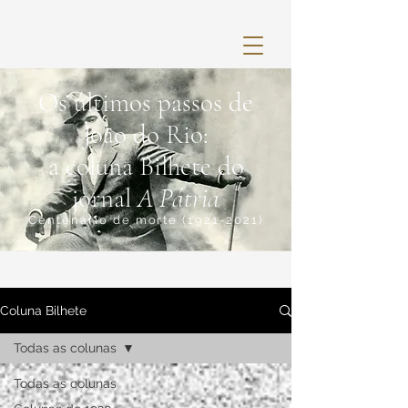
Os últimos passos de
João do Rio:
a coluna Bilhete do
jornal
A Pátria
Centenário de morte
(1921-2021)
Coluna Bilhete
Todas as colunas
Todas as colunas